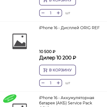
В КОРЗИНУ
шт
iPhone 16 - Дисплей ORIG REF
10 500 ₽
Дилер 10 200 ₽
В КОРЗИНУ
шт
П
О
И
Н
Н
А
Я
ДЕТ
А
iPhone 16 - Аккумуляторная
Д
Л
ЛЬ
батарея (АКБ) Service Pack