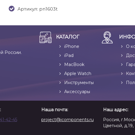
Артикул: pn1603t
КАТАЛОГ
ИНФО
iPhone
О к
ей России.
iPad
Дос
MacBook
Гар
Apple Watch
Кон
Инструменты
Пол
Аксессуары
:
Наша почта:
Наш адрес:
641-42-45
project@icomponents.ru
Россия, г.Моск
Цветной, д.19, 