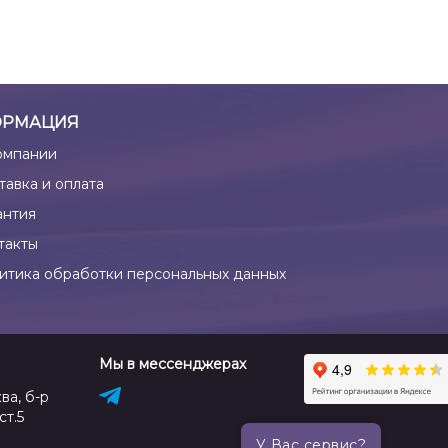
РМАЦИЯ
омпании
тавка и оплата
антия
такты
итика обработки персональных данных
Мы в мессенджерах
ва, б-р
ст.5
У Вас сервис?