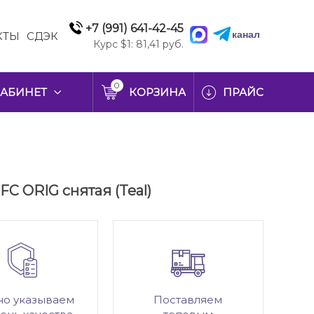
+7 (991) 641-42-45
канал
КТЫ
СДЭК
Курс $1: 81,41 руб.
0
АБИНЕТ
КОРЗИНА
ПРАЙС
FC ORIG снятая (Teal)
но указываем
Поставляем