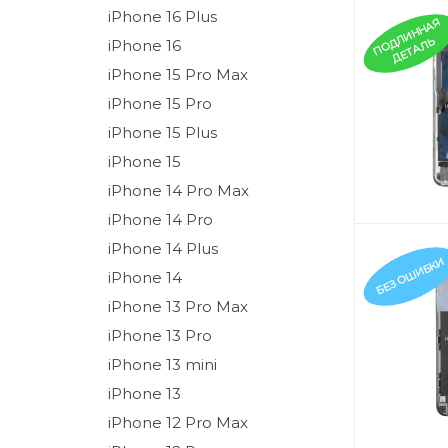
iPhone 16 Plus
П
О
Л
И
Н
Н
А
Я
Д
Е
Т
А
Л
Д
Ь
iPhone 16
iPhone 15 Pro Max
iPhone 15 Pro
iPhone 15 Plus
iPhone 15
iPhone 14 Pro Max
iPhone 14 Pro
iPhone 14 Plus
БЕЗ ОШИБКИ
iPhone 14
iPhone 13 Pro Max
iPhone 13 Pro
iPhone 13 mini
iPhone 13
iPhone 12 Pro Max