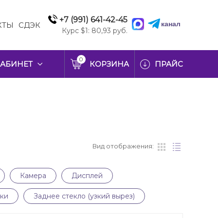
+7 (991) 641-42-45
канал
КТЫ
СДЭК
Курс $1: 80,93 руб.
0
АБИНЕТ
КОРЗИНА
ПРАЙС
Вид отображения:
Камера
Дисплей
ки
Заднее стекло (узкий вырез)