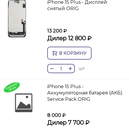
iPhone 15 Plus - Дисплей
снятый ORIG
13 200 ₽
Дилер 12 800 ₽
В КОРЗИНУ
шт
П
О
И
Н
Н
А
Я
ДЕТ
А
iPhone 15 Plus -
Д
Л
ЛЬ
Аккумуляторная батарея (АКБ)
Service Pack ORIG
8 000 ₽
Дилер 7 700 ₽