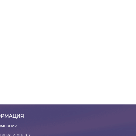
РМАЦИЯ
омпании
тавка и оплата