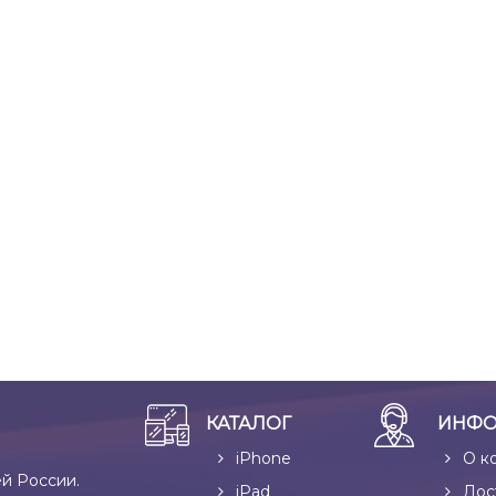
КАТАЛОГ
ИНФО
iPhone
О к
ей России.
iPad
Дос