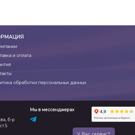
РМАЦИЯ
омпании
тавка и оплата
антия
такты
итика обработки персональных данных
Мы в мессенджерах
ва, б-р
ст.5
У Вас сервис?