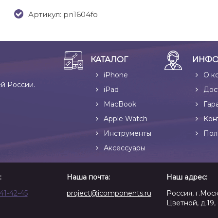
Артикул: pn1604fo
КАТАЛОГ
ИНФО
iPhone
О к
ей России.
iPad
Дос
MacBook
Гар
Apple Watch
Кон
Инструменты
Пол
Аксессуары
:
Наша почта:
Наш адрес:
641-42-45
project@icomponents.ru
Россия, г.Моск
Цветной, д.19, 