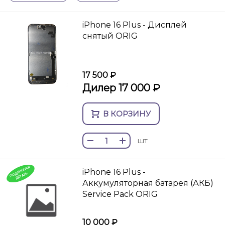
iPhone 16 Plus - Дисплей
снятый ORIG
17 500 ₽
Дилер 17 000 ₽
В КОРЗИНУ
шт
П
О
И
Н
Н
А
Я
ДЕТ
А
iPhone 16 Plus -
Д
Л
ЛЬ
Аккумуляторная батарея (АКБ)
Service Pack ORIG
10 000 ₽