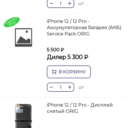
шт
П
О
И
Н
Н
А
Я
ДЕТ
А
iPhone 12 / 12 Pro -
Д
Л
ЛЬ
Аккумуляторная батарея (АКБ)
Service Pack ORIG
5 500 ₽
Дилер 5 300 ₽
В КОРЗИНУ
шт
iPhone 12 / 12 Pro - Дисплей
снятый ORIG