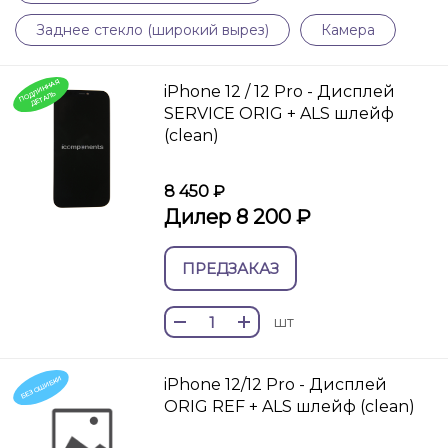
Заднее стекло (широкий вырез)
Камера
П
О
И
Н
Н
А
Я
ДЕТ
А
iPhone 12 / 12 Pro - Дисплей
Д
Л
ЛЬ
SERVICE ORIG + ALS шлейф
(clean)
8 450 ₽
Дилер 8 200 ₽
ПРЕДЗАКАЗ
шт
БЕЗ ОШИБКИ
iPhone 12/12 Pro - Дисплей
ORIG REF + ALS шлейф (clean)