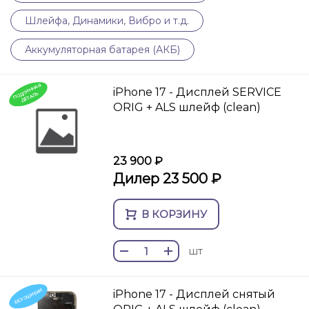
Шлейфа, Динамики, Вибро и т.д.
Аккумуляторная батарея (АКБ)
П
О
И
Н
Н
А
Я
ДЕТ
А
iPhone 17 - Дисплей SERVICE
Д
Л
ЛЬ
ORIG + ALS шлейф (clean)
23 900 ₽
Дилер 23 500 ₽
В КОРЗИНУ
шт
БЕЗ ОШИБКИ
iPhone 17 - Дисплей снятый