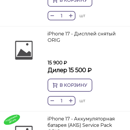
В КОРЗИНУ
шт
iPhone 17 - Дисплей снятый
ORIG
15 900 ₽
Дилер 15 500 ₽
В КОРЗИНУ
шт
П
О
И
Н
Н
А
Я
ДЕТ
А
iPhone 17 - Аккумуляторная
Д
Л
ЛЬ
батарея (АКБ) Service Pack