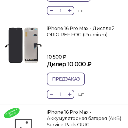
шт
iPhone 16 Pro Max - Дисплей
ORIG REF FOG (Premium)
10 500 ₽
Дилер 10 000 ₽
ПРЕДЗАКАЗ
шт
П
О
И
Н
Н
А
Я
ДЕТ
А
iPhone 16 Pro Max -
Д
Л
ЛЬ
Аккумуляторная батарея (АКБ)
Service Pack ORIG