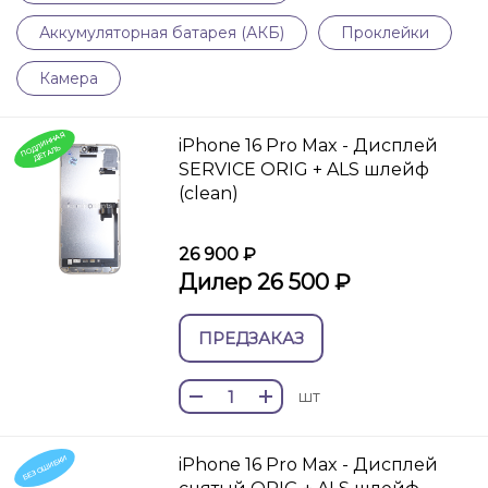
Аккумуляторная батарея (АКБ)
Проклейки
Камера
П
О
И
Н
Н
А
Я
ДЕТ
А
iPhone 16 Pro Max - Дисплей
Д
Л
ЛЬ
SERVICE ORIG + ALS шлейф
(clean)
26 900 ₽
Дилер 26 500 ₽
ПРЕДЗАКАЗ
шт
БЕЗ ОШИБКИ
iPhone 16 Pro Max - Дисплей