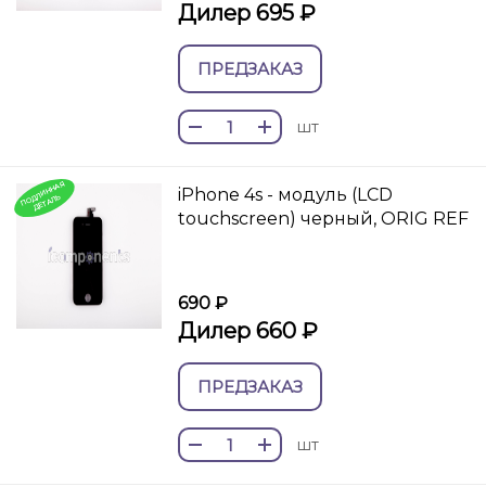
Дилер 695 ₽
ПРЕДЗАКАЗ
шт
П
О
И
Н
Н
А
Я
ДЕТ
А
iPhone 4s - модуль (LCD
Д
Л
ЛЬ
touchscreen) черный, ORIG REF
690 ₽
Дилер 660 ₽
ПРЕДЗАКАЗ
шт