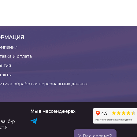
РМАЦИЯ
омпании
тавка и оплата
антия
такты
итика обработки персональных данных
Мы в мессенджерах
ва, б-р
ст.5
У Вас сервис?