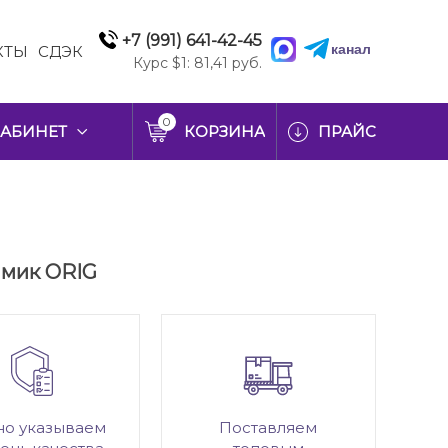
+7 (991) 641-42-45
канал
КТЫ
СДЭК
Курс $1: 81,41 руб.
0
АБИНЕТ
КОРЗИНА
ПРАЙС
амик ORIG
но указываем
Поставляем