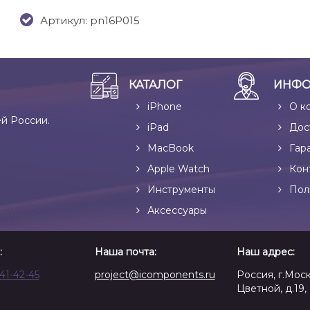
Артикул: pn16P015
КАТАЛОГ
ИНФО
iPhone
О к
ей России.
iPad
Дос
MacBook
Гар
Apple Watch
Кон
Инструменты
Пол
Аксессуары
:
Наша почта:
Наш адрес:
641-42-45
project@icomponents.ru
Россия, г.Моск
Цветной, д.19, 