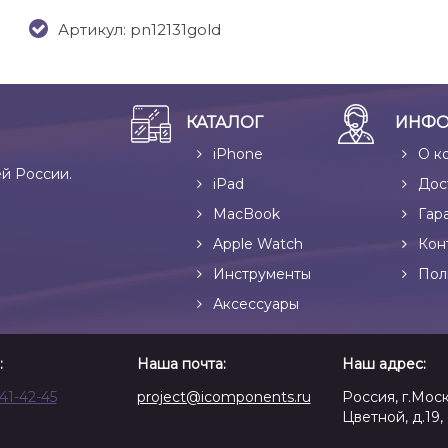
Артикул: pn12131gold
КАТАЛОГ
ИНФО
iPhone
О к
ей России.
iPad
Дос
MacBook
Гар
Apple Watch
Кон
Инструменты
Пол
Аксессуары
:
Наша почта:
Наш адрес:
641-42-45
project@icomponents.ru
Россия, г.Моск
Цветной, д.19, 