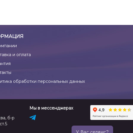
РМАЦИЯ
омпании
тавка и оплата
антия
такты
итика обработки персональных данных
Мы в мессенджерах
ва, б-р
ст.5
У Вас сервис?