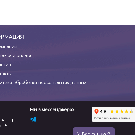
РМАЦИЯ
омпании
тавка и оплата
антия
такты
итика обработки персональных данных
Мы в мессенджерах
ва, б-р
ст.5
У Вас сервис?