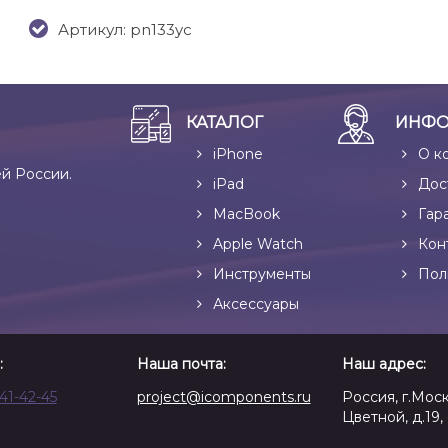
Артикул: pn133yc
КАТАЛОГ
ИНФО
iPhone
О к
ей России.
iPad
Дос
MacBook
Гар
Apple Watch
Кон
Инструменты
Пол
Аксессуары
:
Наша почта:
Наш адрес:
641-42-45
project@icomponents.ru
Россия, г.Моск
Цветной, д.19, 