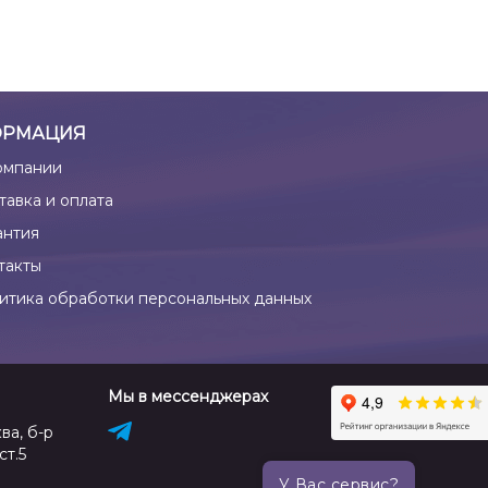
РМАЦИЯ
омпании
тавка и оплата
антия
такты
итика обработки персональных данных
Мы в мессенджерах
ва, б-р
ст.5
У Вас сервис?