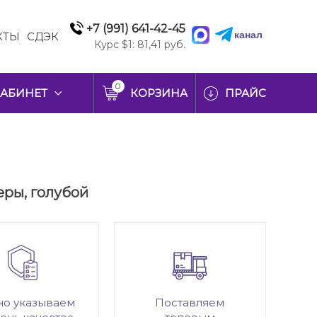
+7 (991) 641-42-45
канал
КТЫ
СДЭК
Курс $1: 81,41 руб.
0
АБИНЕТ
КОРЗИНА
ПРАЙС
еры, голубой
но указываем
Поставляем