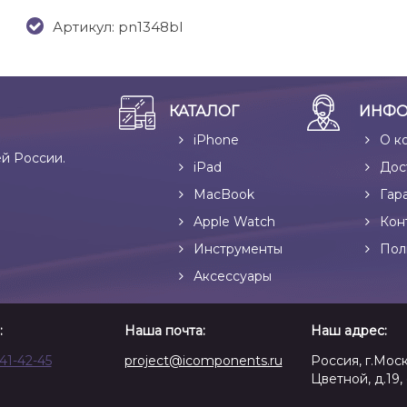
Артикул: pn1348bl
КАТАЛОГ
ИНФО
iPhone
О к
ей России.
iPad
Дос
MacBook
Гар
Apple Watch
Кон
Инструменты
Пол
Аксессуары
:
Наша почта:
Наш адрес:
641-42-45
project@icomponents.ru
Россия, г.Моск
Цветной, д.19, 