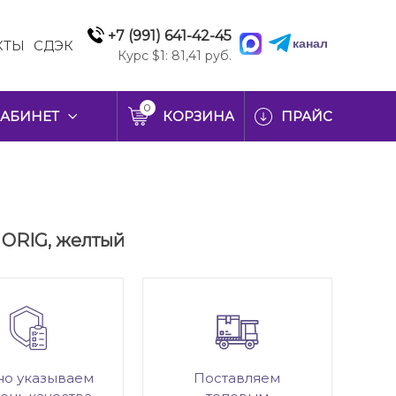
+7 (991) 641-42-45
канал
КТЫ
СДЭК
Курс $1: 81,41 руб.
0
АБИНЕТ
КОРЗИНА
ПРАЙС
у ORIG, желтый
но указываем
Поставляем