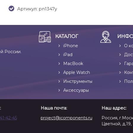
Артикул: pn1347y
КАТАЛОГ
ИНФО
iPhone
О к
ей России.
iPad
Дос
MacBook
Гар
Apple Watch
Кон
Инструменты
Пол
Аксессуары
:
Наша почта:
Наш адрес:
641-42-45
project@icomponents.ru
Россия, г.Моск
Цветной, д.19, 