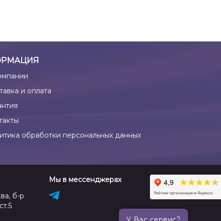
РМАЦИЯ
омпании
тавка и оплата
антия
такты
итика обработки персональных данных
Мы в мессенджерах
ва, б-р
ст.5
У Вас сервис?