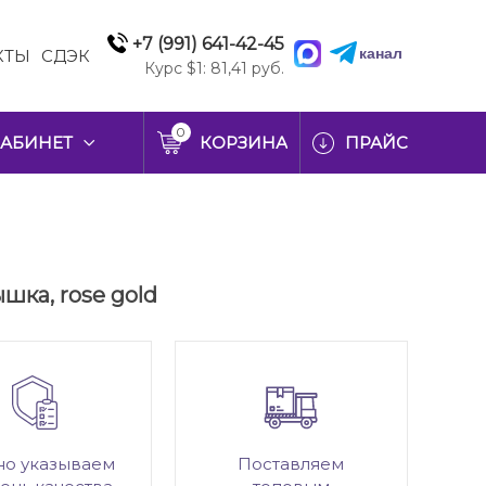
+7 (991) 641-42-45
канал
КТЫ
СДЭК
Курс $1: 81,41 руб.
0
АБИНЕТ
КОРЗИНА
ПРАЙС
шка, rose gold
но указываем
Поставляем