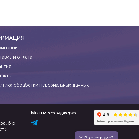
РМАЦИЯ
омпании
тавка и оплата
антия
такты
итика обработки персональных данных
Мы в мессенджерах
ва, б-р
ст.5
У Вас сервис?