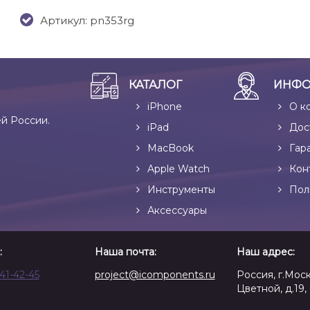
Артикул: pn353rg
КАТАЛОГ
ИНФО
iPhone
О к
ей России.
iPad
Дос
MacBook
Гар
Apple Watch
Кон
Инструменты
Пол
Аксессуары
:
Наша почта:
Наш адрес:
641-42-45
project@icomponents.ru
Россия, г.Моск
Цветной, д.19, 