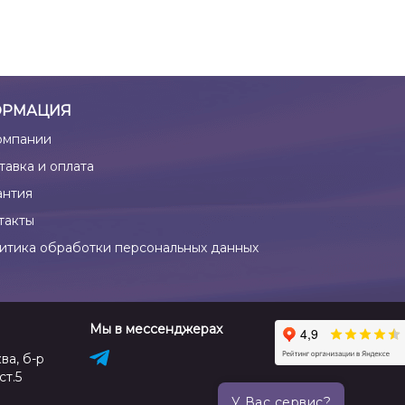
РМАЦИЯ
омпании
тавка и оплата
антия
такты
итика обработки персональных данных
Мы в мессенджерах
ва, б-р
ст.5
У Вас сервис?