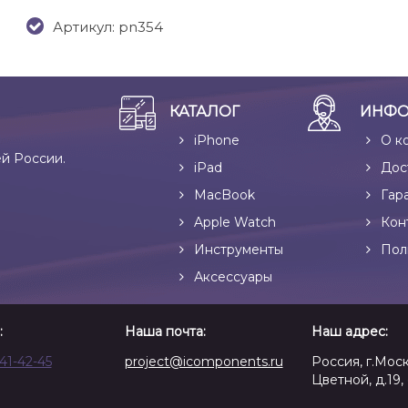
Артикул: pn354
КАТАЛОГ
ИНФО
iPhone
О к
ей России.
iPad
Дос
MacBook
Гар
Apple Watch
Кон
Инструменты
Пол
Аксессуары
:
Наша почта:
Наш адрес:
641-42-45
project@icomponents.ru
Россия, г.Моск
Цветной, д.19, 