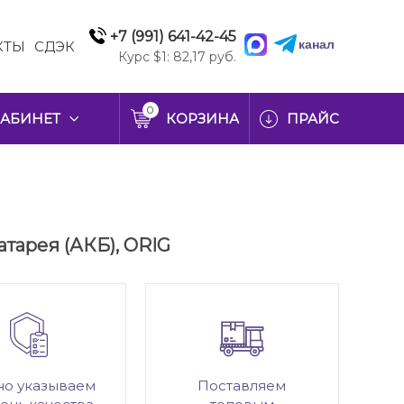
+7 (991) 641-42-45
канал
КТЫ
СДЭК
Курс $1: 82,17 руб.
0
АБИНЕТ
КОРЗИНА
ПРАЙС
атарея (АКБ), ORIG
но указываем
Поставляем