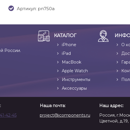
Артикул: pn750a
КАТАЛОГ
ИНФО
iPhone
О к
ей России.
iPad
Дос
MacBook
Гар
Apple Watch
Кон
Инструменты
Пол
Аксессуары
:
Наша почта:
Наш адрес:
641-42-45
project@icomponents.ru
Россия, г.Моск
Цветной, д.19, 