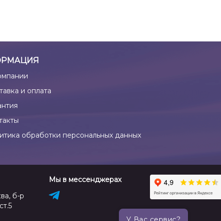
РМАЦИЯ
омпании
тавка и оплата
антия
такты
итика обработки персональных данных
Мы в мессенджерах
ва, б-р
ст.5
У Вас сервис?