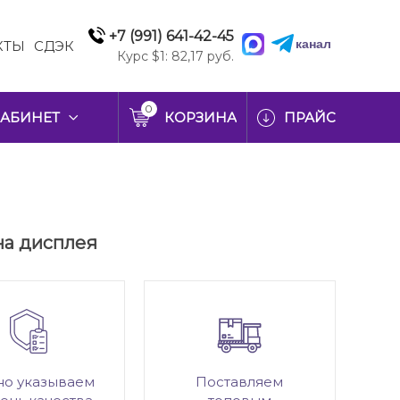
+7 (991) 641-42-45
канал
КТЫ
СДЭК
Курс $1: 82,17 руб.
0
АБИНЕТ
КОРЗИНА
ПРАЙС
на дисплея
но указываем
Поставляем