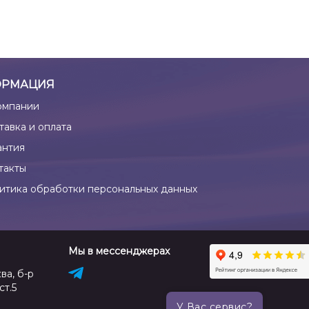
РМАЦИЯ
омпании
тавка и оплата
антия
такты
итика обработки персональных данных
Мы в мессенджерах
ва, б-р
ст.5
У Вас сервис?