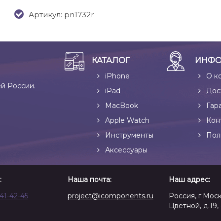
Артикул: pn1732r
КАТАЛОГ
ИНФО
iPhone
О к
ей России.
iPad
Дос
MacBook
Гар
Apple Watch
Кон
Инструменты
Пол
Аксессуары
:
Наша почта:
Наш адрес:
641-42-45
project@icomponents.ru
Россия, г.Моск
Цветной, д.19, 