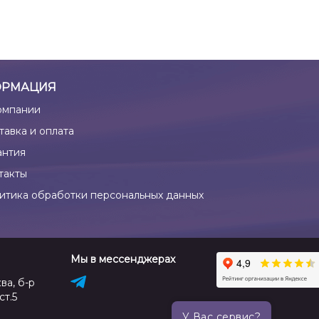
РМАЦИЯ
омпании
тавка и оплата
антия
такты
итика обработки персональных данных
Мы в мессенджерах
ва, б-р
ст.5
У Вас сервис?