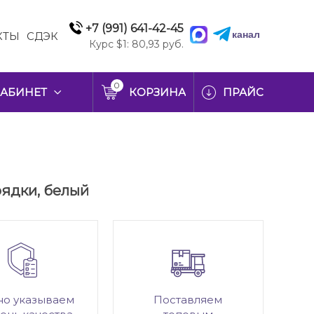
+7 (991) 641-42-45
канал
КТЫ
СДЭК
Курс $1: 80,93 руб.
0
АБИНЕТ
КОРЗИНА
ПРАЙС
рядки, белый
но указываем
Поставляем