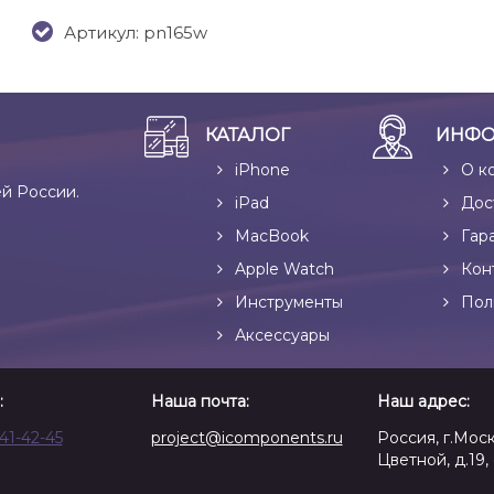
Артикул: pn165w
КАТАЛОГ
ИНФО
iPhone
О к
ей России.
iPad
Дос
MacBook
Гар
Apple Watch
Кон
Инструменты
Пол
Аксессуары
:
Наша почта:
Наш адрес:
641-42-45
project@icomponents.ru
Россия, г.Моск
Цветной, д.19, 