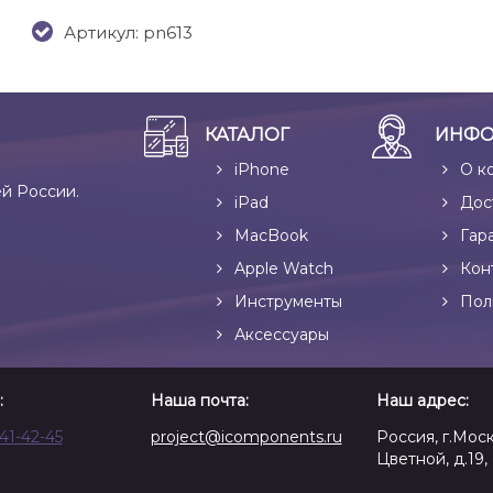
Артикул: pn613
КАТАЛОГ
ИНФО
iPhone
О к
ей России.
iPad
Дос
MacBook
Гар
Apple Watch
Кон
Инструменты
Пол
Аксессуары
:
Наша почта:
Наш адрес:
641-42-45
project@icomponents.ru
Россия, г.Моск
Цветной, д.19, 