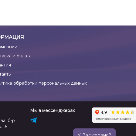
РМАЦИЯ
омпании
тавка и оплата
антия
такты
итика обработки персональных данных
Мы в мессенджерах
ва, б-р
ст.5
У Вас сервис?