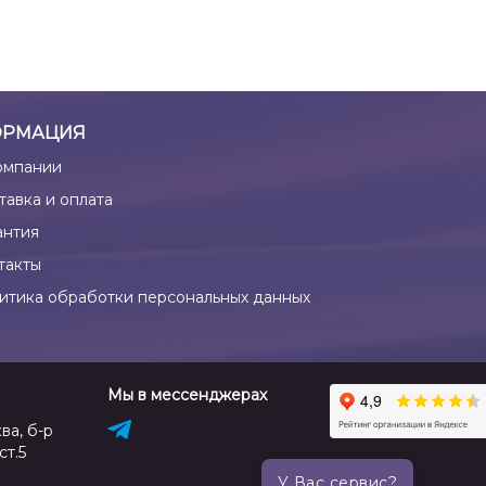
РМАЦИЯ
омпании
тавка и оплата
антия
такты
итика обработки персональных данных
Мы в мессенджерах
ва, б-р
ст.5
У Вас сервис?