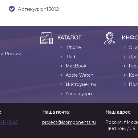
Артикул: pn13012
КАТАЛОГ
ИНФО
iPhone
О к
ей России.
iPad
Дос
MacBook
Гар
Apple Watch
Кон
Инструменты
Пол
Аксессуары
:
Наша почта:
Наш адрес:
641-42-45
project@icomponents.ru
Россия, г.Моск
Цветной, д.19, 