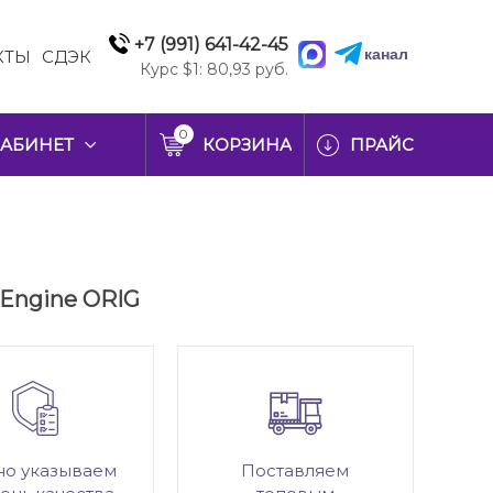
+7 (991) 641-42-45
канал
КТЫ
СДЭК
Курс $1: 80,93 руб.
0
АБИНЕТ
КОРЗИНА
ПРАЙС
 Engine ORIG
но указываем
Поставляем