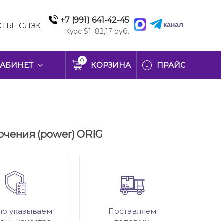
+7 (991) 641-42-45
канал
КТЫ
СДЭК
Курс $1: 82,17 руб.
0
АБИНЕТ
КОРЗИНА
ПРАЙС
ючения (power) ORIG
но указываем
Поставляем