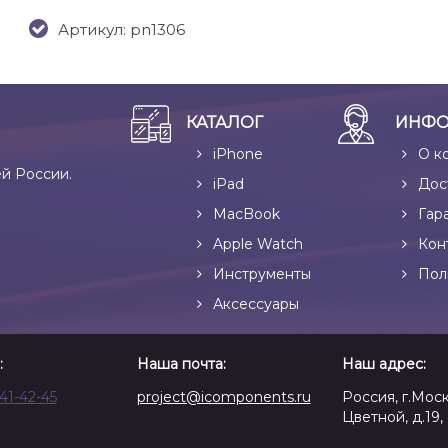
Артикул: pn1306
КАТАЛОГ
ИНФО
iPhone
О к
ей России.
iPad
Дос
MacBook
Гар
Apple Watch
Кон
Инструменты
Пол
Аксессуары
:
Наша почта:
Наш адрес:
641-42-45
project@icomponents.ru
Россия, г.Моск
Цветной, д.19, 