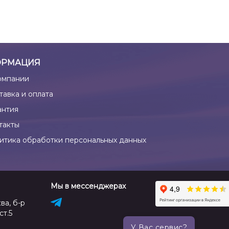
РМАЦИЯ
омпании
тавка и оплата
антия
такты
итика обработки персональных данных
Мы в мессенджерах
ва, б-р
ст.5
У Вас сервис?