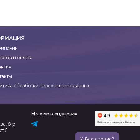
РМАЦИЯ
омпании
тавка и оплата
антия
такты
итика обработки персональных данных
Мы в мессенджерах
ва, б-р
ст.5
У Вас сервис?