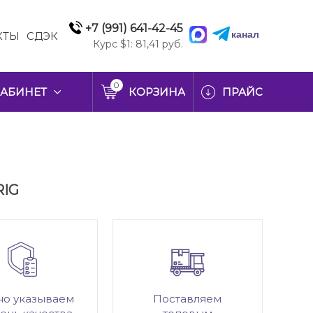
+7 (991) 641-42-45
канал
КТЫ
СДЭК
Курс $1: 81,41 руб.
0
АБИНЕТ
КОРЗИНА
ПРАЙС
RIG
но указываем
Поставляем