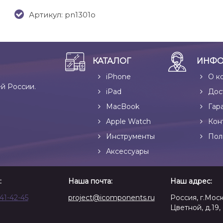
Артикул: pn1301o
КАТАЛОГ
ИНФО
iPhone
О к
ей России.
iPad
Дос
MacBook
Гар
Apple Watch
Кон
Инструменты
Пол
Аксессуары
:
Наша почта:
Наш адрес:
641-42-45
project@icomponents.ru
Россия, г.Моск
Цветной, д.19, 