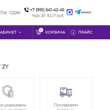
+7 (991) 641-42-45
канал
КТЫ
СДЭК
Курс $1: 82,17 руб.
0
АБИНЕТ
КОРЗИНА
ПРАЙС
T ZY
но указываем
Поставляем