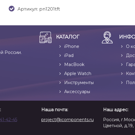
Артикул: pn1201tft
КАТАЛОГ
ИНФО
iPhone
О к
ей России.
iPad
Дос
MacBook
Гар
Apple Watch
Кон
Инструменты
Пол
Аксессуары
:
Наша почта:
Наш адрес:
641-42-45
project@icomponents.ru
Россия, г.Моск
Цветной, д.19, 