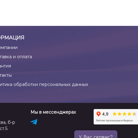
РМАЦИЯ
омпании
тавка и оплата
антия
такты
итика обработки персональных данных
Мы в мессенджерах
ва, б-р
ст.5
У Вас сервис?