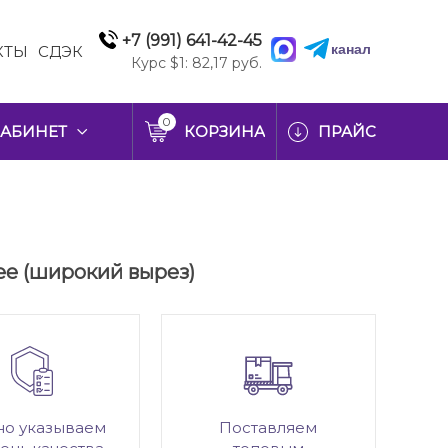
+7 (991) 641-42-45
канал
КТЫ
СДЭК
Курс $1: 82,17 руб.
0
АБИНЕТ
КОРЗИНА
ПРАЙС
нее (широкий вырез)
но указываем
Поставляем