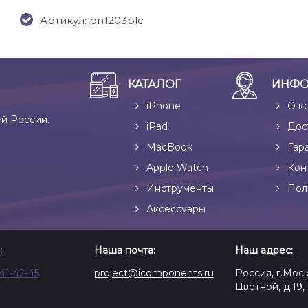
Артикул: pn1203blc
КАТАЛОГ
ИНФО
iPhone
О к
ей России.
iPad
Дос
MacBook
Гар
Apple Watch
Кон
Инструменты
Пол
Аксессуары
:
Наша почта:
Наш адрес:
641-42-45
project@icomponents.ru
Россия, г.Моск
Цветной, д.19, 