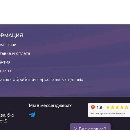
РМАЦИЯ
омпании
тавка и оплата
антия
такты
итика обработки персональных данных
Мы в мессенджерах
ва, б-р
ст.5
У Вас сервис?