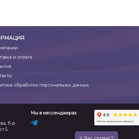
РМАЦИЯ
омпании
тавка и оплата
антия
такты
итика обработки персональных данных
Мы в мессенджерах
ва, б-р
ст.5
У Вас сервис?