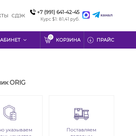
+7 (991) 641-42-45
канал
КТЫ
СДЭК
Курс $1: 81,41 руб.
0
АБИНЕТ
КОРЗИНА
ПРАЙС
мик ORIG
но указываем
Поставляем