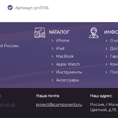
Артикул: pn11116
КАТАЛОГ
ИНФО
iPhone
О к
ей России.
iPad
Дос
MacBook
Гар
Apple Watch
Кон
Инструменты
Пол
Аксессуары
:
Наша почта:
Наш адрес:
641-42-45
project@icomponents.ru
Россия, г.Моск
Цветной, д.19, 