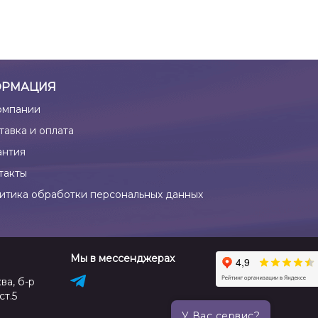
РМАЦИЯ
омпании
тавка и оплата
антия
такты
итика обработки персональных данных
Мы в мессенджерах
ва, б-р
ст.5
У Вас сервис?