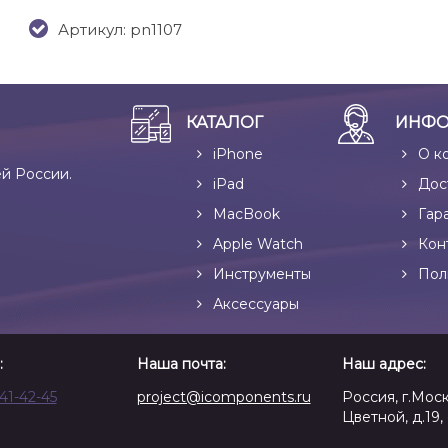
Артикул: pn1107
КАТАЛОГ
ИНФО
iPhone
О к
ей России.
iPad
Дос
MacBook
Гар
Apple Watch
Кон
Инструменты
Пол
Аксессуары
:
Наша почта:
Наш адрес:
641-42-45
project@icomponents.ru
Россия, г.Моск
Цветной, д.19, 