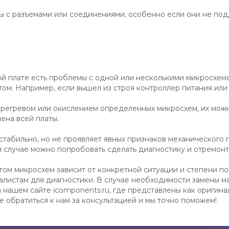
 с разъемами или соединениями, особенно если они не под
й плате есть проблемы с одной или несколькими микросхема
м. Например, если вышел из строя контроллер питания или 
перегревом или окислением определенных микросхем, их мо
ена всей платы.
стабильно, но не проявляет явных признаков механического
 случае можно попробовать сделать диагностику и отремонт
м микросхем зависит от конкретной ситуации и степени пов
алистам для диагностики. В случае необходимости замены м
ашем сайте icomponents.ru, где представлены как оригинал
 обратиться к нам за консультацией и мы точно поможем!