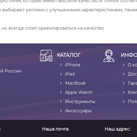
 дисплеям, которые имеют высокое качество и точное соответ
 выбирают реплики с улучшенными характеристиками, таким
но всегда стоит ориентироваться на качество.
КАТАЛОГ
ИНФО
iPhone
О к
ей России.
iPad
Дос
MacBook
Гар
Apple Watch
Кон
Инструменты
Пол
Аксессуары
:
Наша почта:
Наш адрес: