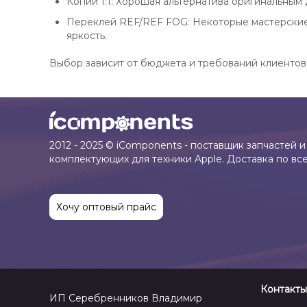
Копии 1:1: Хорошая альтернатива оригинальным
Переклей REF/REF FOG: Некоторые мастерские
яркость.
Выбор зависит от бюджета и требований клиентов, 
2012 - 2025 © iComponents - поставщик запчастей и
комплектующих для техники Apple. Доставка по вс
Хочу оптовый прайс
Контакты
ИП Серебренников Владимир