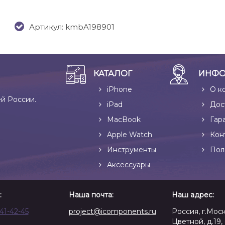
Артикул: kmbA198901
КАТАЛОГ
ИНФО
iPhone
О к
ей России.
iPad
Дос
MacBook
Гар
Apple Watch
Кон
Инструменты
Пол
Аксессуары
:
Наша почта:
Наш адрес:
641-42-45
project@icomponents.ru
Россия, г.Моск
Цветной, д.19, 