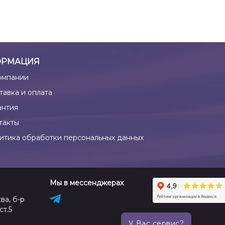
РМАЦИЯ
омпании
тавка и оплата
антия
такты
итика обработки персональных данных
Мы в мессенджерах
ва, б-р
ст.5
У Вас сервис?