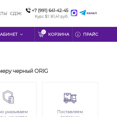
+7 (991) 641-42-45
канал
КТЫ
СДЭК
Курс $1: 81,41 руб.
0
АБИНЕТ
КОРЗИНА
ПРАЙС
амеру черный ORIG
но указываем
Поставляем