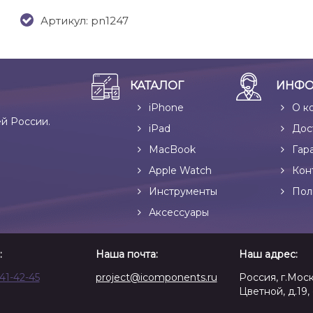
Артикул: pn1247
КАТАЛОГ
ИНФО
iPhone
О к
ей России.
iPad
Дос
MacBook
Гар
Apple Watch
Кон
Инструменты
Пол
Аксессуары
:
Наша почта:
Наш адрес:
641-42-45
project@icomponents.ru
Россия, г.Моск
Цветной, д.19, 