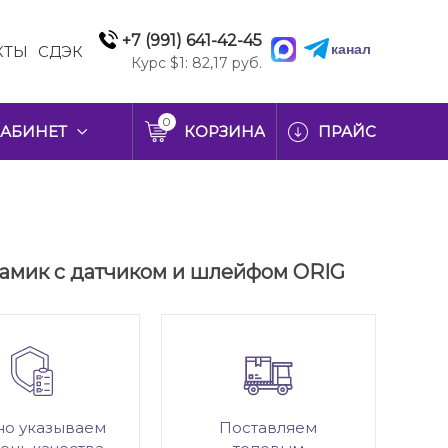
+7 (991) 641-42-45
канал
КТЫ
СДЭК
Курс $1: 82,17 руб.
0
АБИНЕТ
КОРЗИНА
ПРАЙС
намик с датчиком и шлейфом ORIG
но указываем
Поставляем