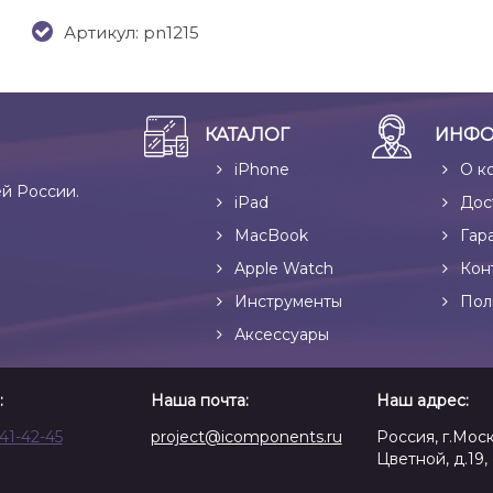
Артикул: pn1215
КАТАЛОГ
ИНФО
iPhone
О к
ей России.
iPad
Дос
MacBook
Гар
Apple Watch
Кон
Инструменты
Пол
Аксессуары
:
Наша почта:
Наш адрес:
641-42-45
project@icomponents.ru
Россия, г.Моск
Цветной, д.19, 