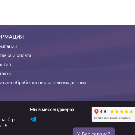
РМАЦИЯ
омпании
тавка и оплата
антия
такты
итика обработки персональных данных
Мы в мессенджерах
ва, б-р
ст.5
У Вас сервис?