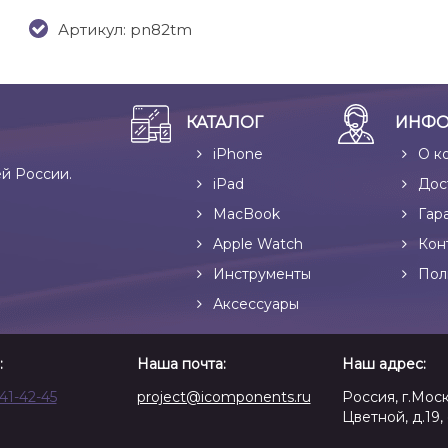
Артикул: pn82tm
КАТАЛОГ
ИНФО
iPhone
О к
ей России.
iPad
Дос
MacBook
Гар
Apple Watch
Кон
Инструменты
Пол
Аксессуары
:
Наша почта:
Наш адрес:
641-42-45
project@icomponents.ru
Россия, г.Моск
Цветной, д.19, 