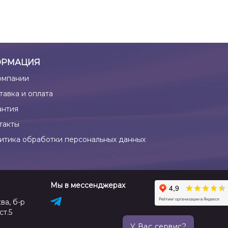
РМАЦИЯ
омпании
тавка и оплата
антия
такты
итика обработки персональных данных
Мы в мессенджерах
ва, б-р
ст.5
У Вас сервис?