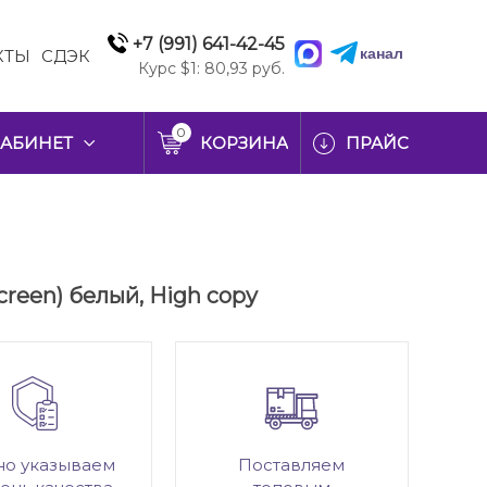
+7 (991) 641-42-45
канал
КТЫ
СДЭК
Курс $1: 80,93 руб.
0
АБИНЕТ
КОРЗИНА
ПРАЙС
creen) белый, High copy
но указываем
Поставляем