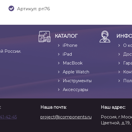
Артикул: pn76
КАТАЛОГ
ИНФО
iPhone
О к
ей России.
iPad
Дос
MacBook
Гар
Apple Watch
Кон
Инструменты
Пол
Аксессуары
:
Наша почта:
Наш адрес:
641-42-45
project@icomponents.ru
Россия, г.Моск
Цветной, д.19, 