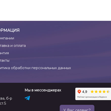
РМАЦИЯ
омпании
тавка и оплата
антия
такты
итика обработки персональных данных
Мы в мессенджерах
ва, б-р
ст.5
У Вас сервис?