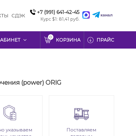
+7 (991) 641-42-45
канал
КТЫ
СДЭК
Курс $1: 81,41 руб.
0
АБИНЕТ
КОРЗИНА
ПРАЙС
ючения (power) ORIG
но указываем
Поставляем