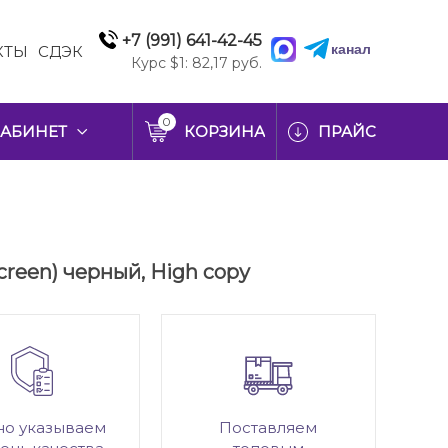
+7 (991) 641-42-45
канал
КТЫ
СДЭК
Курс $1: 82,17 руб.
0
АБИНЕТ
КОРЗИНА
ПРАЙС
creen) черный, High copy
но указываем
Поставляем