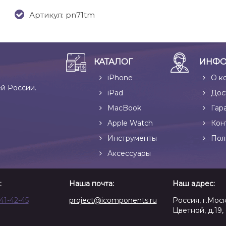
Артикул: pn71tm
КАТАЛОГ
ИНФО
iPhone
О к
ей России.
iPad
Дос
MacBook
Гар
Apple Watch
Кон
Инструменты
Пол
Аксессуары
:
Наша почта:
Наш адрес:
641-42-45
project@icomponents.ru
Россия, г.Моск
Цветной, д.19, 