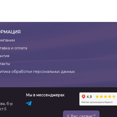
РМАЦИЯ
омпании
тавка и оплата
антия
такты
итика обработки персональных данных
Мы в мессенджерах
ва, б-р
ст.5
У Вас сервис?