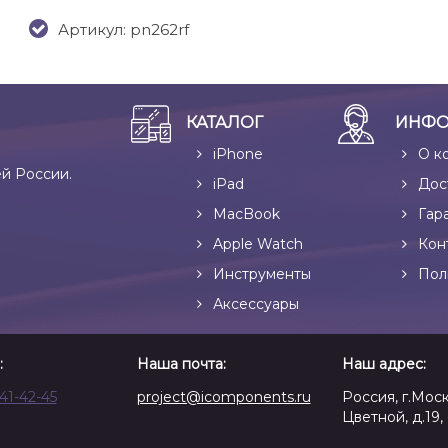
Артикул: pn262rf
КАТАЛОГ
ИНФО
iPhone
О к
ей России.
iPad
Дос
MacBook
Гар
Apple Watch
Кон
Инструменты
Пол
Аксессуары
:
Наша почта:
Наш адрес:
641-42-45
project@icomponents.ru
Россия, г.Моск
Цветной, д.19, 