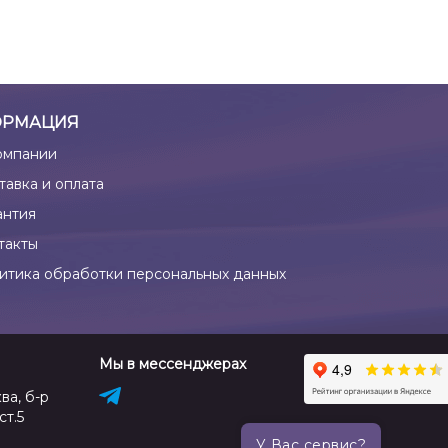
РМАЦИЯ
омпании
тавка и оплата
антия
такты
итика обработки персональных данных
Мы в мессенджерах
ва, б-р
ст.5
У Вас сервис?