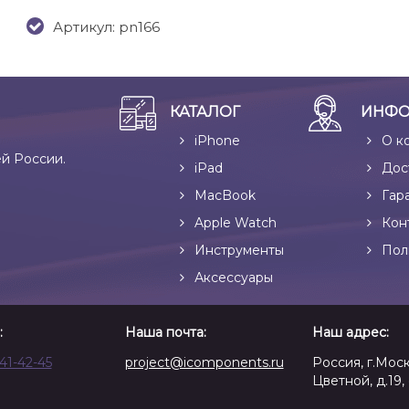
Артикул: pn166
КАТАЛОГ
ИНФО
iPhone
О к
ей России.
iPad
Дос
MacBook
Гар
Apple Watch
Кон
Инструменты
Пол
Аксессуары
:
Наша почта:
Наш адрес:
641-42-45
project@icomponents.ru
Россия, г.Моск
Цветной, д.19, 