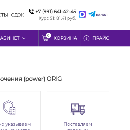
+7 (991) 641-42-45
канал
КТЫ
СДЭК
Курс $1: 81,41 руб.
0
АБИНЕТ
КОРЗИНА
ПРАЙС
лючения (power) ORIG
но указываем
Поставляем