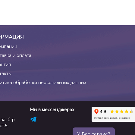
РМАЦИЯ
омпании
тавка и оплата
антия
такты
итика обработки персональных данных
Мы в мессенджерах
ва, б-р
ст.5
У Вас сервис?