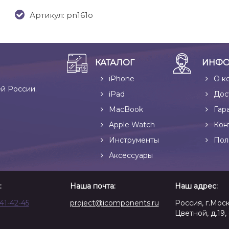
Артикул: pn161o
КАТАЛОГ
ИНФО
iPhone
О к
ей России.
iPad
Дос
MacBook
Гар
Apple Watch
Кон
Инструменты
Пол
Аксессуары
:
Наша почта:
Наш адрес:
641-42-45
project@icomponents.ru
Россия, г.Моск
Цветной, д.19, 