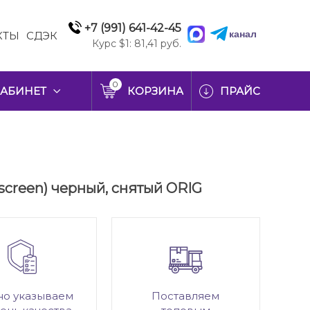
+7 (991) 641-42-45
канал
КТЫ
СДЭК
Курс $1: 81,41 руб.
0
АБИНЕТ
КОРЗИНА
ПРАЙС
hscreen) черный, снятый ORIG
но указываем
Поставляем