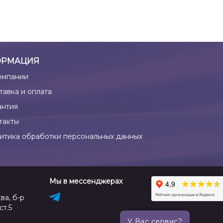
РМАЦИЯ
омпании
тавка и оплата
антия
такты
итика обработки персональных данных
Мы в мессенджерах
ва, б-р
ст.5
У Вас сервис?