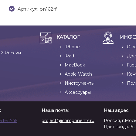
Артикул: pn162rf
КАТАЛОГ
ИНФО
iPhone
О к
ей России.
iPad
Дос
MacBook
Гар
Apple Watch
Кон
Инструменты
Пол
Аксессуары
:
Наша почта:
Наш адрес:
641-42-45
project@icomponents.ru
Россия, г.Моск
Цветной, д.19, 