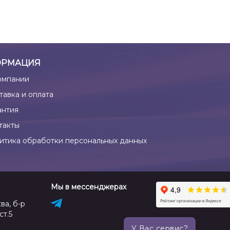
РМАЦИЯ
омпании
тавка и оплата
антия
такты
итика обработки персональных данных
Мы в мессенджерах
ва, б-р
ст.5
У Вас сервис?