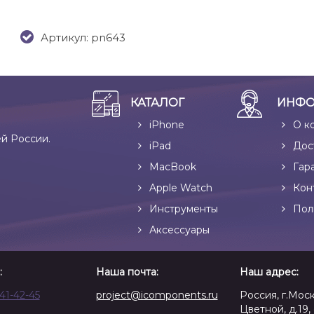
Артикул: pn643
КАТАЛОГ
ИНФО
iPhone
О к
ей России.
iPad
Дос
MacBook
Гар
Apple Watch
Кон
Инструменты
Пол
Аксессуары
:
Наша почта:
Наш адрес:
641-42-45
project@icomponents.ru
Россия, г.Моск
Цветной, д.19, 