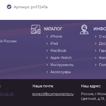
Артикул: pn17247a
КАТАЛОГ
ИНФО
iPhone
О к
ей России.
iPad
Дос
MacBook
Гар
Apple Watch
Кон
Инструменты
Пол
Аксессуары
:
Наша почта:
Наш адрес:
641-42-45
project@icomponents.ru
Россия, г.Моск
Цветной, д.19, 