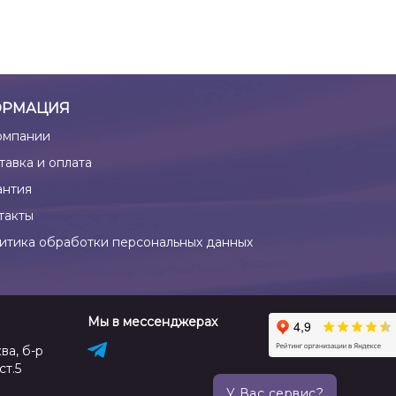
РМАЦИЯ
омпании
тавка и оплата
антия
такты
итика обработки персональных данных
Мы в мессенджерах
ва, б-р
ст.5
У Вас сервис?