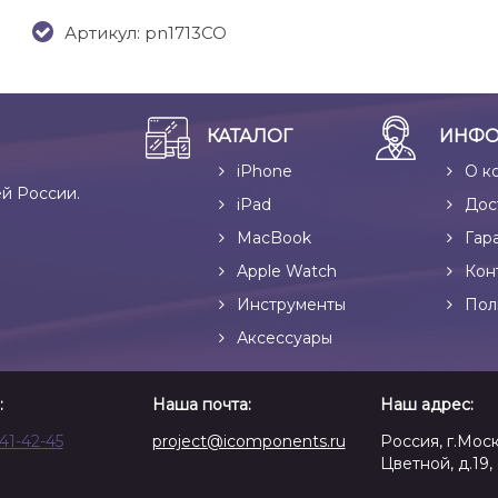
Артикул: pn1713CO
КАТАЛОГ
ИНФО
iPhone
О к
ей России.
iPad
Дос
MacBook
Гар
Apple Watch
Кон
Инструменты
Пол
Аксессуары
:
Наша почта:
Наш адрес:
641-42-45
project@icomponents.ru
Россия, г.Моск
Цветной, д.19, 