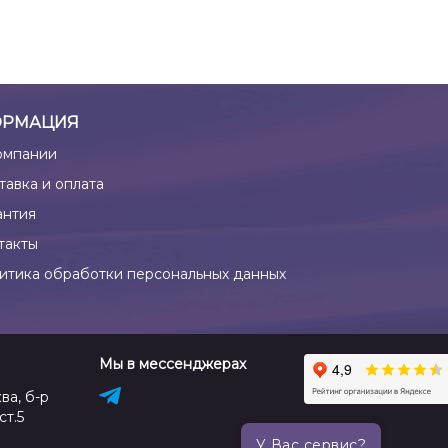
РМАЦИЯ
омпании
тавка и оплата
антия
такты
итика обработки персональных данных
Мы в мессенджерах
ва, б-р
ст.5
У Вас сервис?