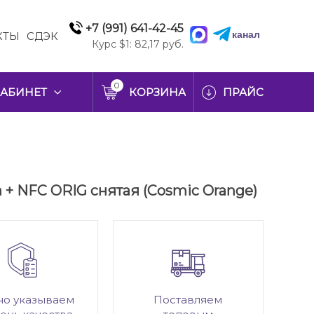
+7 (991) 641-42-45
канал
КТЫ
СДЭК
Курс $1: 82,17 руб.
0
АБИНЕТ
КОРЗИНА
ПРАЙС
а + NFC ORIG снятая (Cosmic Orange)
но указываем
Поставляем