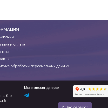
РМАЦИЯ
омпании
тавка и оплата
антия
такты
итика обработки персональных данных
Мы в мессенджерах
ва, б-р
ст.5
У Вас сервис?