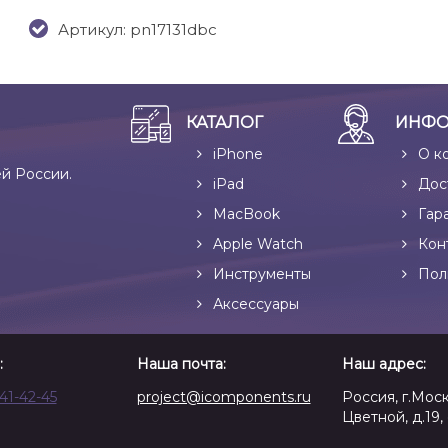
Артикул: pn17131dbc
КАТАЛОГ
ИНФО
iPhone
О к
ей России.
iPad
Дос
MacBook
Гар
Apple Watch
Кон
Инструменты
Пол
Аксессуары
:
Наша почта:
Наш адрес:
641-42-45
project@icomponents.ru
Россия, г.Моск
Цветной, д.19, 