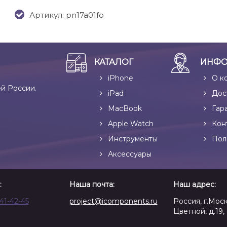
Артикул: pn17a01fo
КАТАЛОГ
ИНФО
iPhone
О к
ей России.
iPad
Дос
MacBook
Гар
Apple Watch
Кон
Инструменты
Пол
Аксессуары
:
Наша почта:
Наш адрес:
641-42-45
project@icomponents.ru
Россия, г.Моск
Цветной, д.19, 