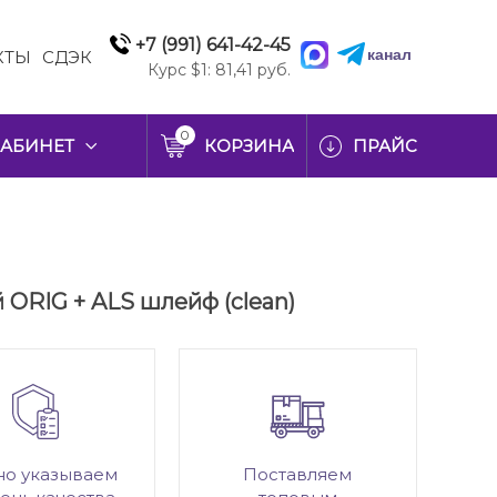
+7 (991) 641-42-45
канал
КТЫ
СДЭК
Курс $1: 81,41 руб.
0
АБИНЕТ
КОРЗИНА
ПРАЙС
й ORIG + ALS шлейф (clean)
но указываем
Поставляем