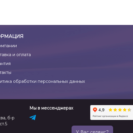
РМАЦИЯ
омпании
тавка и оплата
антия
такты
итика обработки персональных данных
Мы в мессенджерах
ва, б-р
ст.5
У Вас сервис?