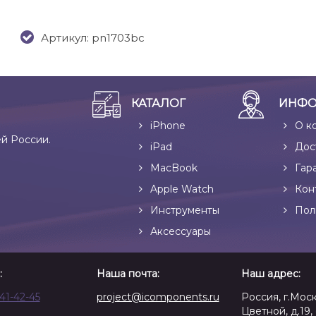
Артикул: pn1703bc
КАТАЛОГ
ИНФО
iPhone
О к
ей России.
iPad
Дос
MacBook
Гар
Apple Watch
Кон
Инструменты
Пол
Аксессуары
:
Наша почта:
Наш адрес:
641-42-45
project@icomponents.ru
Россия, г.Моск
Цветной, д.19, 