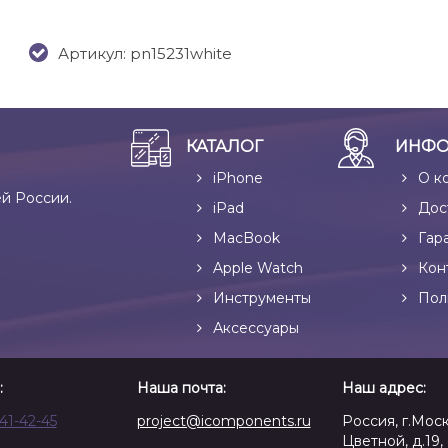
Артикул: pn15231white
КАТАЛОГ
ИНФО
iPhone
О к
ей России.
iPad
Дос
MacBook
Гар
Apple Watch
Кон
Инструменты
Пол
Аксессуары
:
Наша почта:
Наш адрес:
641-42-45
project@icomponents.ru
Россия, г.Моск
Цветной, д.19, 