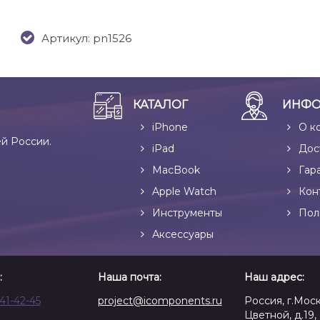
Артикул: pn1526
КАТАЛОГ
ИНФО
iPhone
О к
ей России.
iPad
Дос
MacBook
Гар
Apple Watch
Кон
Инструменты
Пол
Аксессуары
:
Наша почта:
Наш адрес:
641-42-45
project@icomponents.ru
Россия, г.Моск
Цветной, д.19, 