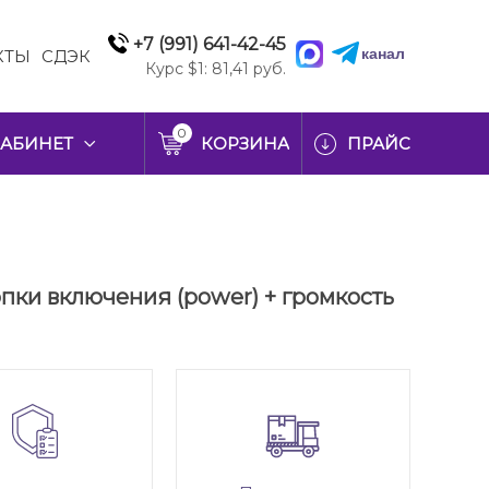
+7 (991) 641-42-45
канал
КТЫ
СДЭК
Курс $1: 81,41 руб.
0
АБИНЕТ
КОРЗИНА
ПРАЙС
опки включения (power) + громкость