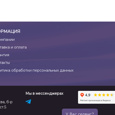
РМАЦИЯ
омпании
тавка и оплата
антия
такты
итика обработки персональных данных
Мы в мессенджерах
ва, б-р
ст.5
У Вас сервис?