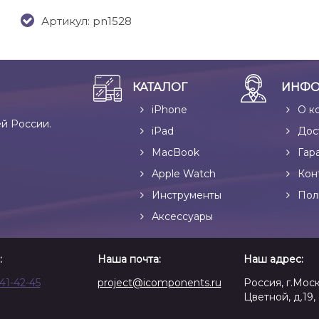
Артикул: pn1528
КАТАЛОГ
ИНФО
iPhone
О к
ей России.
iPad
Дос
MacBook
Гар
Apple Watch
Кон
Инструменты
Пол
Аксессуары
:
Наша почта:
Наш адрес:
641-42-45
project@icomponents.ru
Россия, г.Моск
Цветной, д.19, 